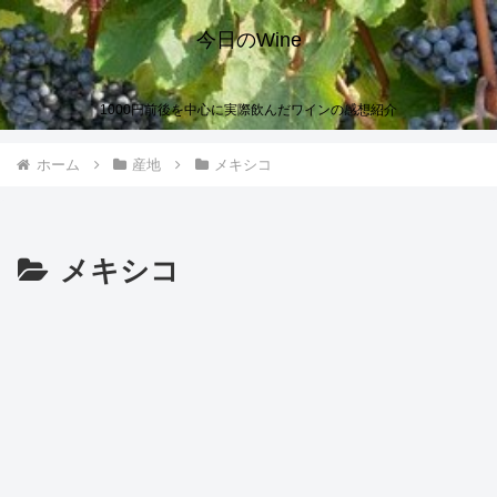
今日のWine
1000円前後を中心に実際飲んだワインの感想紹介
ホーム
産地
メキシコ
メキシコ