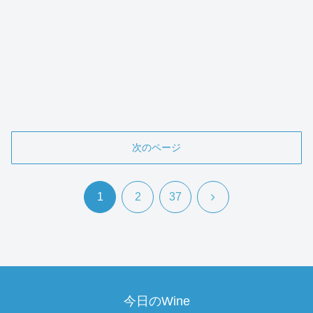
次のページ
次
1
2
37
へ
今日のWine