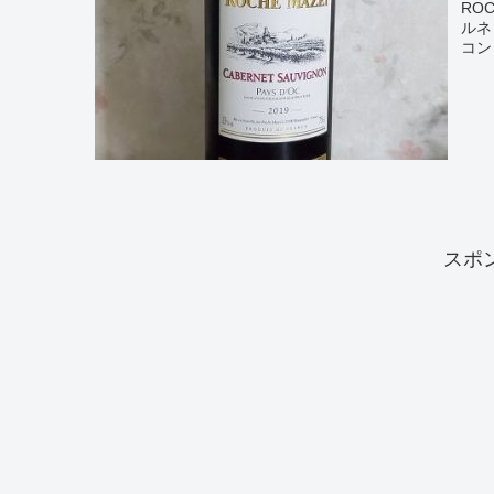
ROC
ルネ
コン
スポ