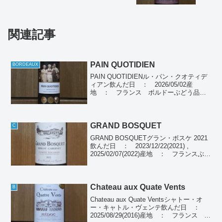
関連記事
PAIN QUOTIDIEN
BORDEAUX
PAIN QUOTIDIENル・パン・クオティデ
ィアン飲んだ日 ： 2026/05/02産
地 ： フランス ボルドーぶどう品
種： メルロー、カベルネ・ソーヴィニ
ヨン種別 ： 赤ワイン個人の感想濃い
赤色、しっかりとした酸味とタンニンで
濃厚な味...
GRAND BOSQUET
C
GRAND BOSQUETグラン・ボスケ 2021
飲んだ日 ： 2023/12/22(2021) ,
2025/02/07(2022)産地 ： フランスぶど
う品種： メルロー、カベルネ・フラ
ン、アブリュウ、マルベック、カベル
ネ・ソーヴィニヨ...
Chateau aux Quate Vents
B
Chateau aux Quate Ventsシャトー・オ
ー・キャトル・ヴェンテ飲んだ日 ：
2025/08/29(2016)産地 ： フランス ボ