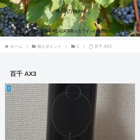
今日のWine
1000円前後を中心に実際飲んだワインの感想紹介
ホーム
個人ポイント
C
百千 AX3
百千 AX3
C