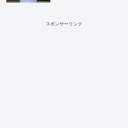
ルドーぶどう品種： カベルネ・ソーヴィ
ニヨン、メルロー種類 ： 赤ワイン個
人の感想濃い赤色、...
スポンサーリンク