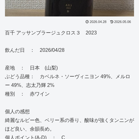
2026.04.28
2026.05.06
百千 アッサンブラージュクロス３ 2023
飲んだ日 ： 2026/04/28
産地 ： 日本 (山梨)
ぶどう品種： カベルネ・ソーヴィニヨン 49%、メルロ
ー 49%、志太乃輝 2%
種別 ： 赤ワイン
個人の感想
綺麗なルビー色、ベリー系の香り、酸味が強くタンニンが
ほど良い、余韻長め。
個人ポイント(A-D) ： C