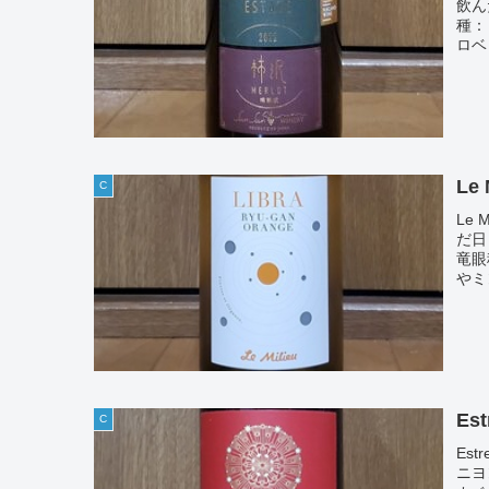
飲ん
種：
ロベ
Le
C
Le 
だ日
竜眼
やミン
Est
C
Est
ニヨ