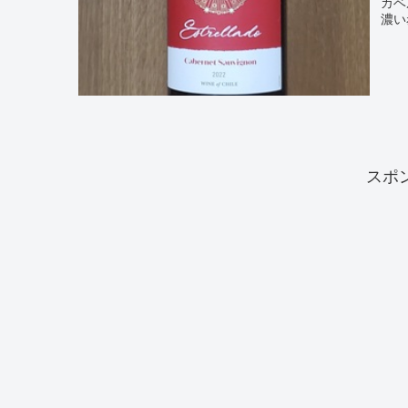
カベ
濃い赤
スポ