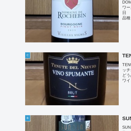
DOM
ワー
日 
品種：
TE
C
TEN
ッチ
どう
ワイ
SU
B
SU