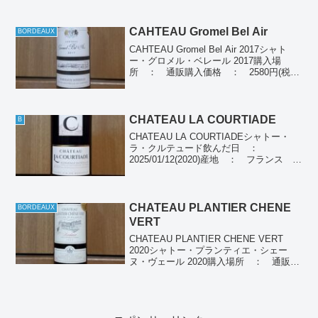
CAHTEAU Gromel Bel Air
BORDEAUX
CAHTEAU Gromel Bel Air 2017シャト
ー・グロメル・ベレール 2017購入場
所 ： 通販購入価格 ： 2580円(税
別)飲んだ日 ： 2024/01/04(2017) ,
2024/08/15(2022)産地 ： フラ...
CHATEAU LA COURTIADE
B
CHATEAU LA COURTIADEシャトー・
ラ・クルテュード飲んだ日 ：
2025/01/12(2020)産地 ： フランス ボ
ルドーぶどう品種： メルロー100％種
別 ： 赤ワイン個人の感想濃いめの赤
色、黒系果樹角香り、穏やかな酸味...
CHATEAU PLANTIER CHENE
BORDEAUX
VERT
CHATEAU PLANTIER CHENE VERT
2020シャトー・プランティエ・シェー
ヌ・ヴェール 2020購入場所 ： 通販購
入価格 ： 11本で11000円(税別) 1本あ
たり1000円飲んだ日 ： 2024/01/13産
地 ：...