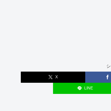
シ
X
LINE