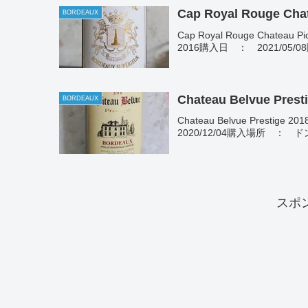
Cap Royal Rouge Chat
BORDEAUX
Cap Royal Rouge Chatea
2016購入日 ： 2021/05
Chateau Belvue Prest
BORDEAUX
Chateau Belvue Pre
2020/12/04購入場所 ： 
スポ