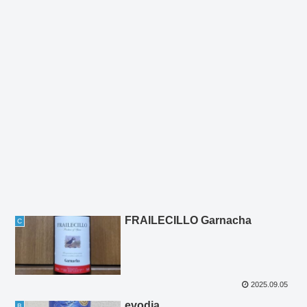
FRAILECILLO Garnacha
C
2025.09.05
evodia
B