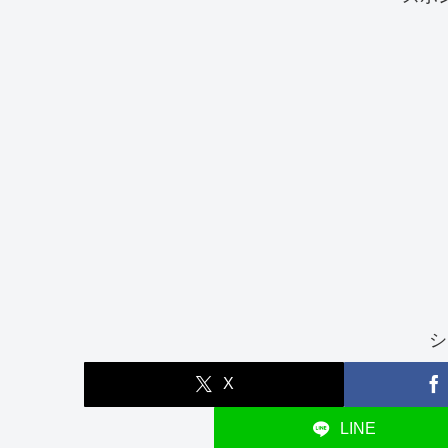
シ
X
LINE