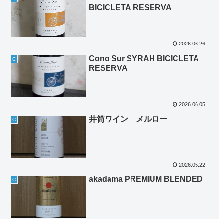
BICICLETA RESERVA
2026.06.26
Cono Sur SYRAH BICICLETA
C
RESERVA
2026.06.05
井筒ワイン メルロー
C
2026.05.22
akadama PREMIUM BLENDED
C