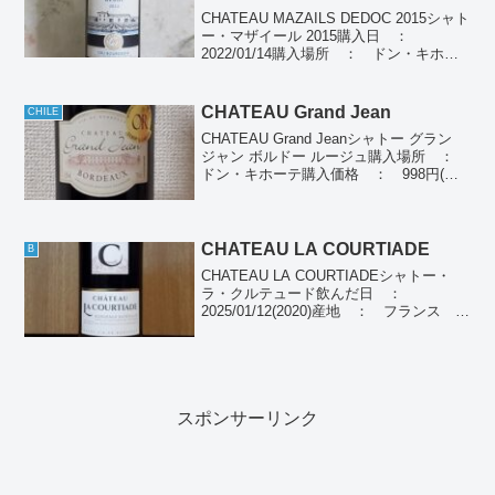
CHATEAU MAZAILS DEDOC 2015シャト
ー・マザイール 2015購入日 ：
2022/01/14購入場所 ： ドン・キホー
テ購入価格 ： 1,280円飲んだ日 ：
2022/01/14産地 ： フランス メドッ
クぶどう品種...
CHATEAU Grand Jean
CHILE
CHATEAU Grand Jeanシャトー グラン
ジャン ボルドー ルージュ購入場所 ：
ドン・キホーテ購入価格 ： 998円(税
別)飲んだ日 ： 2024/05/05産地 ：
チリぶどう品種： カベルネソーヴィニヨ
ン種類 ： 赤ワイン...
CHATEAU LA COURTIADE
B
CHATEAU LA COURTIADEシャトー・
ラ・クルテュード飲んだ日 ：
2025/01/12(2020)産地 ： フランス ボ
ルドーぶどう品種： メルロー100％種
別 ： 赤ワイン個人の感想濃いめの赤
色、黒系果樹角香り、穏やかな酸味...
スポンサーリンク