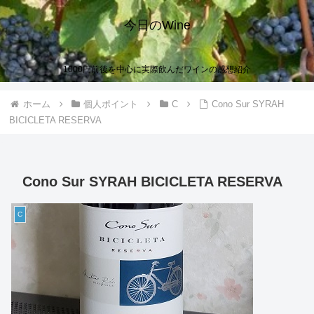
今日のWine
1000円前後を中心に実際飲んだワインの感想紹介
ホーム
個人ポイント
C
Cono Sur SYRAH
BICICLETA RESERVA
Cono Sur SYRAH BICICLETA RESERVA
C