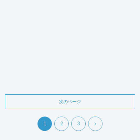
次のページ
次
1
2
3
へ