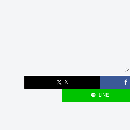
シ
X
LINE