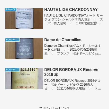
HAUTE LIGE CHARDONNAY
FRANCE
HAUTE LIGE CHARDONNAYオート リー
ジュ ブラン シャルドネ購入場所 ： ス
ーパー購入価格 ： 1300円(税別)飲ん
だ日 ： 2024/04/19産地 ： フラン
ス・ラングドック ルーションぶどう品
種： シャルドネ種類 ...
Dame de Charmilles
BORDEAUX
Dame de Charmillesダム・ド・シャルミ
ー飲んだ日 ： 2025/04/04(2019)産
地 ： フランス ボルドーぶどう品
種： メルロー100％種類 ： 赤ワイン
個人の感想きれいなルビー色、最初甘み
を感じるが、後から酸味を強...
DELOR BORDEAUX Reserve
BORDEAUX
2016 赤
DELOR BORDEAUX Reserve 2016デロ
ー ボルドー・レゼルヴ 2016購入
日 ： 2021/04/09購入場所 ： ド
ン・キホーテ購入価格 ： 1,180円(税
別)飲んだ日 ： 2021/04/09産地 ：
BORDEA...
スポンサーリンク