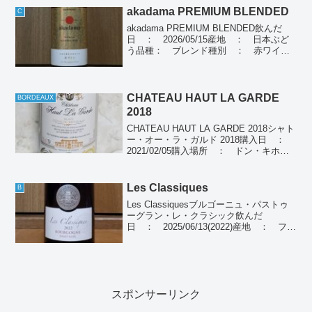
akadama PREMIUM BLENDED
C
akadama PREMIUM BLENDED飲んだ
日 ： 2026/05/15産地 ： 日本ぶど
う品種： ブレンド種別 ： 赤ワイン
個人の感想薄めで少しオレンジがかった
色合い、酸味が強め。個人ポイント(A-
D) ： Cネット・裏ラベルの紹...
CHATEAU HAUT LA GARDE
BORDEAUX
2018
CHATEAU HAUT LA GARDE 2018シャト
ー・オー・ラ・ガルド 2018購入日 ：
2021/02/05購入場所 ： ドン・キホー
テ購入価格 ： 899円(税別)飲んだ
日 ： 2021/02/05産地 ：
BORDEAUXぶ...
Les Classiques
B
Les Classiquesブルゴーニュ・パストゥ
ーグラン・レ・クラシック飲んだ
日 ： 2025/06/13(2022)産地 ： フラ
ンス ブルゴーニュぶどう品種： ピノ・
ノワール50％、ガメイ50％種類 ： 赤
ワイン個人の感想薄めの赤色、...
スポンサーリンク