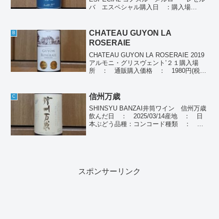
バ エスペシャル購入日 ：購入場
所 ： スーパー購入価格 ： 1,408
円、1,547円飲んだ日 ：
2022/04/01(2019) , 2023...
CHATEAU GUYON LA
B
ROSERAIE
CHATEAU GUYON LA ROSERAIE 2019
アルモニ・グリスヴェント’２１購入場
所 ： 通販購入価格 ： 1980円(税
別)飲んだ日 ： 2024/08/03産地 ：
フランス ボルドーぶどう品種： メルロ
ー43％、カベルネ...
信州万歳
C
SHINSYU BANZAI井筒ワイン 信州万歳
飲んだ日 ： 2025/03/14産地 ： 日
本ぶどう品種：コンコード種類 ： 赤
ワイン個人の感想薄い赤色、フレッシュ
なブドウの香り、ほんのり甘く、酸味も
ちょうどよい。個人ポイント(A-D) ...
スポンサーリンク