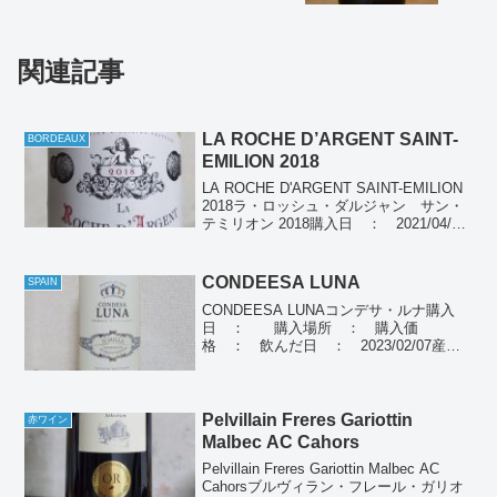
関連記事
LA ROCHE D’ARGENT SAINT-
BORDEAUX
EMILION 2018
LA ROCHE D'ARGENT SAINT-EMILION
2018ラ・ロッシュ・ダルジャン サン・
テミリオン 2018購入日 ： 2021/04/29
購入場所 ： スーパー購入価格 ：
1,298円(税別)飲んだ日 ： 2021/04...
CONDEESA LUNA
SPAIN
CONDEESA LUNAコンデサ・ルナ購入
日 ： 購入場所 ： 購入価
格 ： 飲んだ日 ： 2023/02/07産
地 ： スペインぶどう品種：モナスト
レル100%個人の感想個人ポイント(1-
10) ： ネットの紹介(引用)900年代に
コ...
Pelvillain Freres Gariottin
赤ワイン
Malbec AC Cahors
Pelvillain Freres Gariottin Malbec AC
Cahorsブルヴィラン・フレール・ガリオ