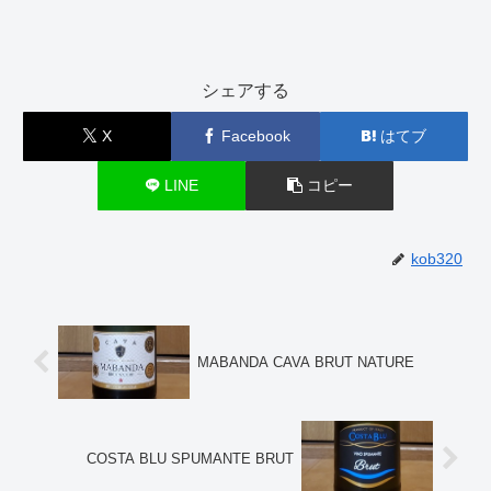
シェアする
X
Facebook
はてブ
LINE
コピー
kob320
MABANDA CAVA BRUT NATURE
COSTA BLU SPUMANTE BRUT