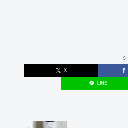
シ
X
LINE