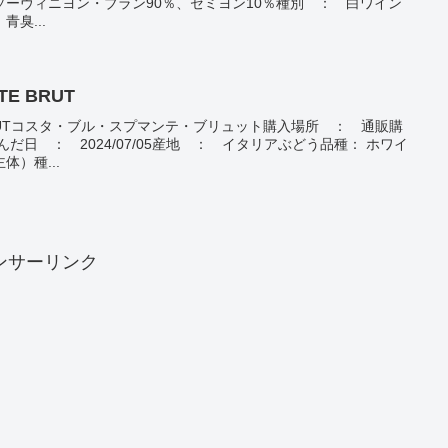
ーヴィニヨン・ブラン90％、セミヨン10％種別 ： 白ワイン
臭...
TE BRUT
TE BRUTコスタ・ブル・スプマンテ・ブリュット購入場所 ： 通販購
飲んだ日 ： 2024/07/05産地 ： イタリアぶどう品種： ホワイ
）種...
ンサーリンク