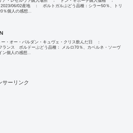
Aモンタリア・レゼルヴァ購入場所 ： ドン・キホーテ購入価格 ：
2023/06/02産地 ： ポルトガルぶどう品種：シラー50％、トリ
％個人の感想...
IN
DINシャトー・オー・バルダン・キュヴェ・クリス飲んだ日 ：
産地 ： フランス ボルドーぶどう品種： メルロ70％、カベルネ・ソーヴ
ン個人の感想...
ンサーリンク