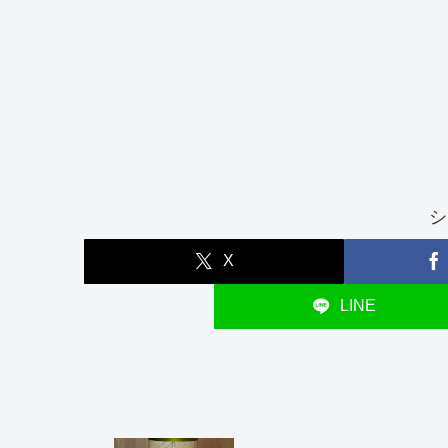
シ
X
LINE