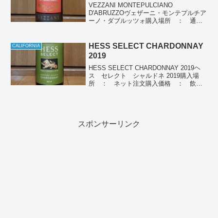
VEZZANI MONTEPULCIANO
D'ABRUZZOヴェザーニ・モンテプルチア
ーノ・ダブルッツォ購入場所 ： 通販
購入価格 ： 1,738円（税込）飲んだ
日 ： 2024/11/08産地 ： イタリア
ぶどう品種： モンテプルチアー...
HESS SELECT CHARDONNAY
CALIFORNIA
2019
HESS SELECT CHARDONNAY 2019ヘ
ス セレクト シャルドネ 2019購入場
所 ： ネット注文購入価格 ： 飲ん
だ日 ： 2023/05/26、2023/06/10産
地 ： アメリカ カリフォルニアぶど
う品種：シャルドネ...
スポンサーリンク