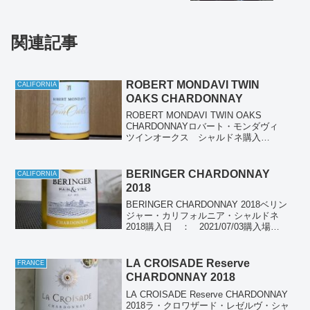
関連記事
ROBERT MONDAVI TWIN
CALIFORNIA
OAKS CHARDONNAY
ROBERT MONDAVI TWIN OAKS
CHARDONNAYロバート・モンダヴィ
ツインオークス シャルドネ購入
日 ： 購入場所 ： セブンイレブ
ン購入価格 ： 飲んだ日 ：
2023/02/18産地 ： アメリカ カリフ
BERINGER CHARDONNAY
CALIFORNIA
ォルニ...
2018
BERINGER CHARDONNAY 2018ベリン
ジャー・カリフォルニア・シャルドネ
2018購入日 ： 2021/07/03購入場
所 ： スーパー購入価格 ： 928円
(税別)飲んだ日 ： 2021/07/03産
地 ： CALIFOR...
LA CROISADE Reserve
FRANCE
CHARDONNAY 2018
LA CROISADE Reserve CHARDONNAY
2018ラ・クロワザード・レゼルヴ・シャ