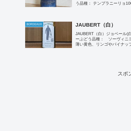
う品種： テンプラニーリョ100
JAUBERT（白）
BORDEAUX
JAUBERT（白）ジョベール(白
ーぶどう品種： ソーヴィニヨ
薄い黄色、リンゴやパイナップ
スポ