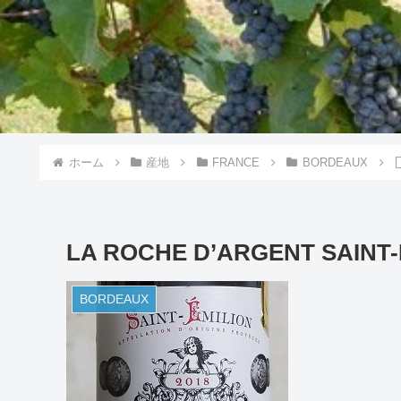
ホーム
産地
FRANCE
BORDEAUX
LA ROCHE D’ARGENT SAINT-
BORDEAUX