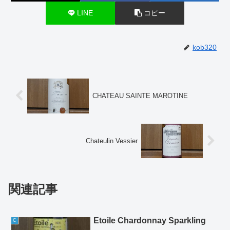
LINE
コピー
kob320
CHATEAU SAINTE MAROTINE
Chateulin Vessier
関連記事
Etoile Chardonnay Sparkling
C