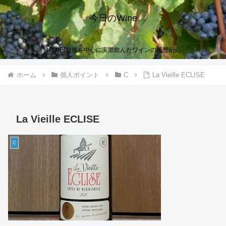
今日のWine
1000円前後を中心に実際飲んだワインの感想紹介
ホーム
個人ポイント
C
La Vieille ECLISE
La Vieille ECLISE
C