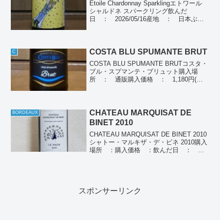
Etoile Chardonnay Sparklingエトワール
シャルドネ スパークリング飲んだ
日 ： 2026/05/16産地 ： 日本ぶど
う品種： シャルドネ種別 ： スパー
クリングワイン個人の感想ほんのりと黄
色味がかった色合い、熟し...
COSTA BLU SPUMANTE BRUT
C
COSTA BLU SPUMANTE BRUTコスタ・
ブル・スプマンテ・ブリュット購入場
所 ： 通販購入価格 ： 1,180円(税
別)飲んだ日 ： 2024/07/05産地 ：
イタリアぶどう品種： ホワイトグレープ
（トレッビアーノ主体）種...
CHATEAU MARQUISAT DE
BORDEAUX
BINET 2010
CHATEAU MARQUISAT DE BINET 2010
シャトー・マルキザ・デ・ビネ 2010購入
場所 ：購入価格 ：飲んだ日 ：
2022/12/13産地 ： フランス ボルド
ーぶどう品種：メルロー90% カベルネ
ソーヴィニヨン10...
スポンサーリンク