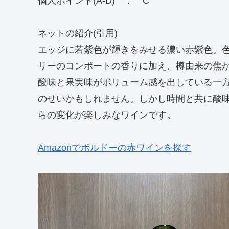
個人ポイント(A-D) ： C
ネットの紹介(引用)
エッジに若紫色が輝きをみせる濃い赤紫色。
リーのコンポートの香りに加え、樽由来の焦
酸味と果実味がボリューム感を出している一
のせいかもしれません。しかし時間と共に酸
らの変化が楽しみなワインです。
Amazonでボルドーの赤ワインを探す