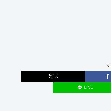
シ
X
LINE