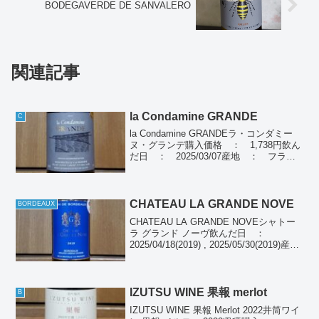
BODEGAVERDE DE SANVALERO
関連記事
la Condamine GRANDE
C
la Condamine GRANDEラ・コンダミー
ヌ・グランデ購入価格 ： 1,738円飲ん
だ日 ： 2025/03/07産地 ： フラン
スぶどう品種：マルスラン60％、カラド
ック40％種類 ： 赤ワイン個人の感想
濃い目の赤色、酸味とタン...
CHATEAU LA GRANDE NOVE
BORDEAUX
CHATEAU LA GRANDE NOVEシャトー
ラ グランド ノーヴ飲んだ日 ：
2025/04/18(2019) , 2025/05/30(2019)産
地 ： フランス ボルドーぶどう品
種： メルロー、カベルネソーヴィニヨ
ン、カベル...
IZUTSU WINE 果報 merlot
B
IZUTSU WINE 果報 Merlot 2022井筒ワイ