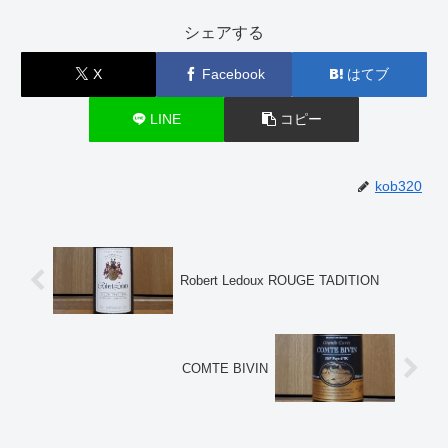
シェアする
X
Facebook
はてブ
LINE
コピー
kob320
Robert Ledoux ROUGE TADITION
COMTE BIVIN