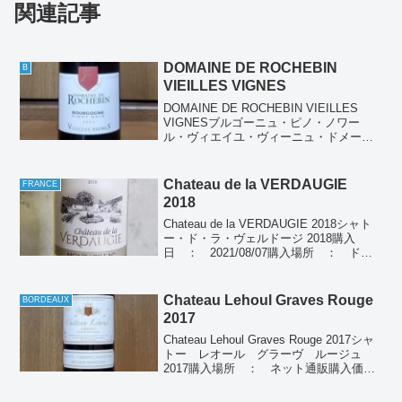
関連記事
DOMAINE DE ROCHEBIN
B
VIEILLES VIGNES
DOMAINE DE ROCHEBIN VIEILLES
VIGNESブルゴーニュ・ピノ・ノワー
ル・ヴィエイユ・ヴィーニュ・ドメー
ヌ・ド・ロシュバン飲んだ日 ：
2025/10/25(2023)産地 ： フランス ブ
ルゴーニュぶどう品種： ...
Chateau de la VERDAUGIE
FRANCE
2018
Chateau de la VERDAUGIE 2018シャト
ー・ド・ラ・ヴェルドージ 2018購入
日 ： 2021/08/07購入場所 ： ド
ン・キホーテ購入価格 ： 1,480円(税
別)飲んだ日 ： 2021/08/07産地 ：
フラン...
Chateau Lehoul Graves Rouge
BORDEAUX
2017
Chateau Lehoul Graves Rouge 2017シャ
トー レオール グラーヴ ルージュ
2017購入場所 ： ネット通販購入価
格 ： 2,800円(税別)飲んだ日 ：
2023/05/05 , 2023/06/09産地 ： フ...