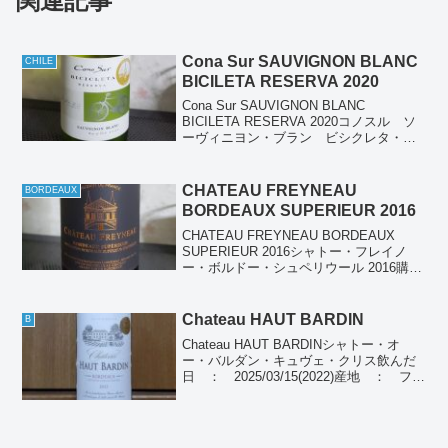
関連記事
Cona Sur SAUVIGNON BLANC
CHILE
BICILETA RESERVA 2020
Cona Sur SAUVIGNON BLANC
BICILETA RESERVA 2020コノスル ソ
ーヴィニヨン・ブラン ビシクレタ・レ
ゼルバ 2020購入日 ： 2021/09/24購入
場所 ： ドン・キホーテ購入価
格 ： 798円(...
CHATEAU FREYNEAU
BORDEAUX
BORDEAUX SUPERIEUR 2016
CHATEAU FREYNEAU BORDEAUX
SUPERIEUR 2016シャトー・フレイノ
ー・ボルドー・シュペリウール 2016購入
日 ： 2021/05/21購入場所 ： ド
ン・キホーテ購入価格 ： 1,180円(税
別)飲んだ日 ...
Chateau HAUT BARDIN
B
Chateau HAUT BARDINシャトー・オ
ー・バルダン・キュヴェ・クリス飲んだ
日 ： 2025/03/15(2022)産地 ： フラ
ンス ボルドーぶどう品種： メルロ
70％、カベルネ・ソーヴィニョン30％種
類 ： 赤ワイン個人の感想...