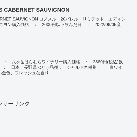
 BARRELS CABERNET SAUVIGNON
S CABERNET SAUVIGNON コノスル 20バレル・リミテッド・エディシ
ヨン購入価格 ： 2000円以下飲んだ日 ： 2022/08/05産
 ： 八ヶ岳はらむらワイナリー購入価格 ： 2860円(税込)飲
8産地 ： 日本 長野県ぶどう品種： シャルドネ種別 ： 白ワイ
金色、フレッシュな香り、...
ンサーリンク