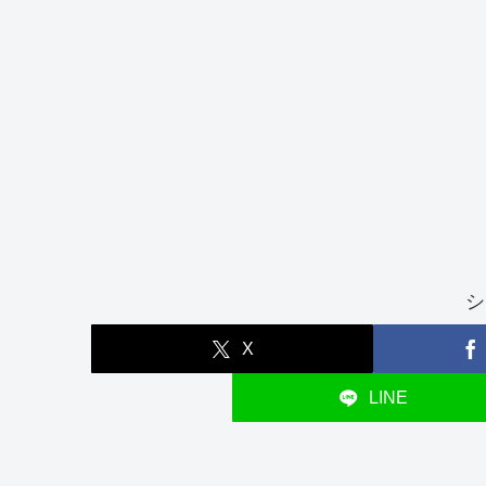
シ
X
LINE