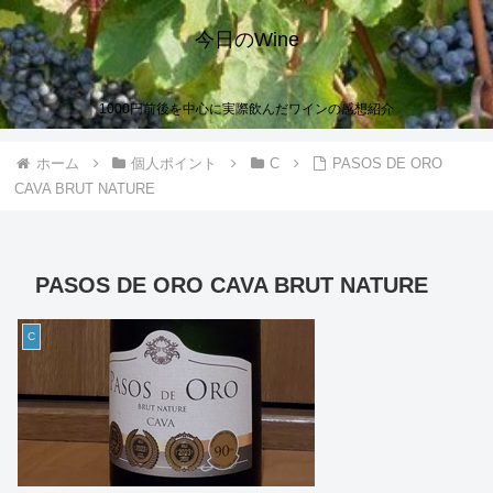
今日のWine
1000円前後を中心に実際飲んだワインの感想紹介
ホーム
個人ポイント
C
PASOS DE ORO
CAVA BRUT NATURE
PASOS DE ORO CAVA BRUT NATURE
C