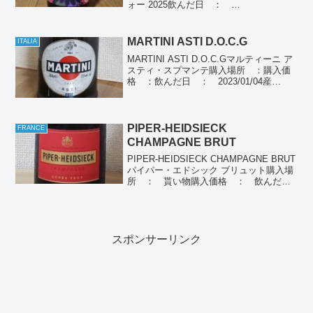
ォー 2025飲んだ日 ：
2025/12/19(2025)産地 ： フランス ボ
ジョレーぶどう品種：ガメイ個人の感想
紫がかった色合い、フル...
MARTINI ASTI D.O.C.G
ITALIA
MARTINI ASTI D.O.C.Gマルティーニ ア
スティ・スプマンテ購入場所 ：購入価
格 ：飲んだ日 ： 2023/01/04産
地 ： イタリアぶどう品種：モスカー
ト・ビアンコ種個人の感想個人ポイント
(1-10) ： ネットの紹介(引...
PIPER-HEIDSIECK
FRANCE
CHAMPAGNE BRUT
PIPER-HEIDSIECK CHAMPAGNE BRUT
パイパー・エドシック ブリュット購入場
所 ： 貰い物購入価格 ： 飲んだ
日 ： 2023/08/19産地 ： フラン
ス シャンパーニュぶどう品種：ピノ・
ノワール シャルドネ ムニエ...
スポンサーリンク