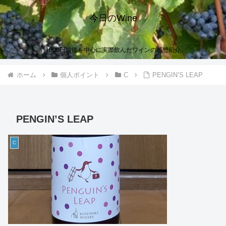
今日のWine
1000円前後を中心に実際飲んだワインの感想紹介
ホーム
個人ポイント
C
PENGIN’S LEAP
PENGIN’S LEAP
C