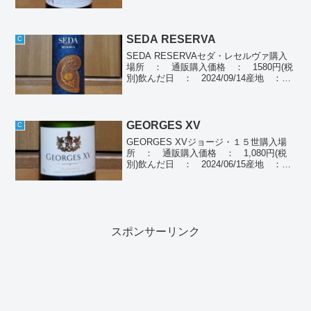
ぶどう品種：シラー100％種類 ： 赤ワ
イン個人の感想薄い赤色、酸味とタンニ
ンのバランスが良い。個人ポイ...
SEDA RESERVA
C
SEDA RESERVAセダ・レセルヴァ購入
場所 ： 通販購入価格 ： 1580円(税
別)飲んだ日 ： 2024/09/14産地 ：
スペインぶどう品種： ボバル70％、テ
ンプラニーリョ20％、カベルネ・ソーヴ
ィニョン10％種別 ： 赤ワイ...
GEORGES XV
C
GEORGES XVジョージ・１５世購入場
所 ： 通販購入価格 ： 1,080円(税
別)飲んだ日 ： 2024/06/15産地 ：
フランスぶどう品種： アイレン種
類 ： スパークリングワイン個人の感
想透明な中に細かい泡、フルーティな香
り、...
スポンサーリンク