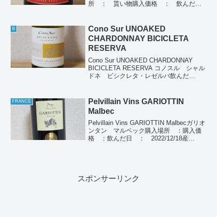
所 ： 貰い物購入価格 ： 飲んだ
日 ： 2023/08/19産地 ： フラン
ス シャンパーニュぶどう品種：ピノ・
ノワール シャルドネ ムニエ...
Cono Sur UNOAKED
B
CHARDONNAY BICICLETA
RESERVA
Cono Sur UNOAKED CHARDONNAY
BICICLETA RESERVA コノスル シャル
ドネ ビシクレタ・レゼルバ飲んだ
日 ： 2022/02/18 2024/10/05 ,
2025/07/31(2024) , 202...
Pelvillain Vins GARIOTTIN
FRANCE
Malbec
Pelvillain Vins GARIOTTIN Malbecガリオ
ンタン マルベック購入場所 ：購入価
格 ：飲んだ日 ： 2022/12/18産
地 ： フランスぶどう品種：マルベッ
ク個人の感想個人ポイント(1-10) ： ネ
ットの紹介(...
スポンサーリンク