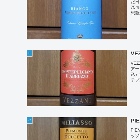
だ日
75
想微
VE
B
VE
アー
込）
テプ
PI
C
PI
ッソ