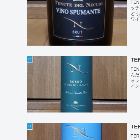
TEN
ッチ
どう
ワイ
TE
C
TE
んだ
ォラ
イン
TE
D
TE