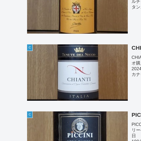
ルチ
タン
CH
C
CH
オ購
20
カナ
PI
C
PIC
リー
日 