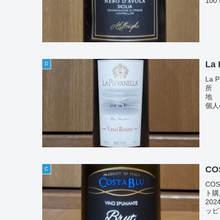
100
La 
D
La 
所 
地 
個人
CO
C
CO
ト購
20
ッビ