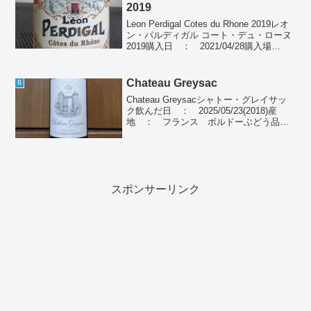
2019
Leon Perdigal Cotes du Rhone 2019レオ
ン・パルディガル コート・デュ・ローヌ
2019購入日 ： 2021/04/28購入場
所 ： ドン・キホーテ購入価格 ：
1,080円(税別)飲んだ日 ： 2021/04...
Chateau Greysac
B
Chateau Greysacシャトー・グレイサッ
ク飲んだ日 ： 2025/05/23(2018)産
地 ： フランス ボルドーぶどう品
種： メルロー、カベルネ・ソーヴィニ
ヨン、カベルネ・フラン、プティ・ヴェ
ルド種別 ： 赤ワイン個人の感想濃...
スポンサーリンク