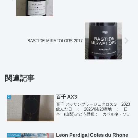
BASTIDE MIRAFOLORS 2017
関連記事
百千 AX3
C
百千 アッサンブラージュクロス３ 2023
飲んだ日 ： 2026/04/28産地 ： 日
本 (山梨)ぶどう品種： カベルネ・ソー
ヴィニヨン 49%、メルロー 49%、志太乃
輝 2%種別 ： 赤ワイン個人の感想綺
麗なルビー色、ベリー系の香り、...
Leon Perdigal Cotes du Rhone
FRANCE