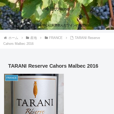
今日のWine
1000円前後を中心に実際飲んだワインの感想紹介
ホーム
産地
FRANCE
TARANI Reserve
Cahors Malbec 2016
TARANI Reserve Cahors Malbec 2016
FRANCE