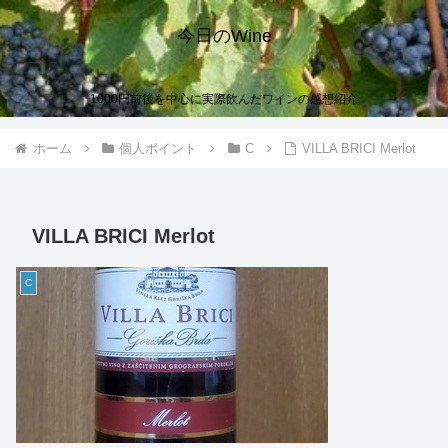
今日のWine
1000円前後を中心に実際飲んだワインの感想紹介
ホーム
個人ポイント
C
VILLA BRICI Merlot
VILLA BRICI Merlot
C