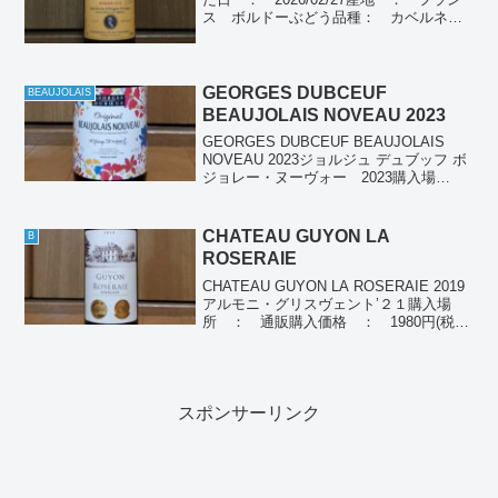
ス ボルドーぶどう品種： カベルネ・
ソーヴィニヨン、メルロー種類 ： 赤
ワイン個人の感想きれいなルビー色、口
に含むと甘さを感じ、後から酸味が来
る。...
GEORGES DUBCEUF
BEAUJOLAIS
BEAUJOLAIS NOVEAU 2023
GEORGES DUBCEUF BEAUJOLAIS
NOVEAU 2023ジョルジュ デュブッフ ボ
ジョレー・ヌーヴォー 2023購入場
所 ： コンビニ購入価格 ： 2680円
(税別)飲んだ日 ： 2023/11/24 ,
2023/12...
CHATEAU GUYON LA
B
ROSERAIE
CHATEAU GUYON LA ROSERAIE 2019
アルモニ・グリスヴェント’２１購入場
所 ： 通販購入価格 ： 1980円(税
別)飲んだ日 ： 2024/08/03産地 ：
フランス ボルドーぶどう品種： メルロ
ー43％、カベルネ...
スポンサーリンク