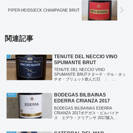
PIPER-HEIDSIECK CHAMPAGNE BRUT
関連記事
TENUTE DEL NECCIO VINO
C
SPUMANTE BRUT
TENUTE DEL NECCIO VINO
SPUMANTE BRUTテヌーテ・デル・ネッ
チオ・ブリュット飲んだ日 ：
2025/10/11産地 ： イタリアぶどう品
種： グレーラ90％、シャルドネ10％種
類 ： スパークリングワイン個人...
BODEGAS BILBAINAS
SPAIN
EDERRA CRIANZA 2017
BODEGAS BILBAINAS EDERRA
CRIANZA 2017ボデガス・ビルバイナ
ス エデラ・クリアンサ 2017購入
日 ： 2021/12/25購入場所 ： ド
ン・キホーテ購入価格 ： 1,080円(税
別)飲んだ日 ： 202...