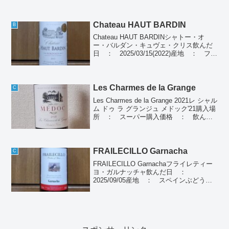
Chateau HAUT BARDIN
B
Chateau HAUT BARDINシャトー・オ
ー・バルダン・キュヴェ・クリス飲んだ
日 ： 2025/03/15(2022)産地 ： フラ
ンス ボルドーぶどう品種： メルロ
70％、カベルネ・ソーヴィニョン30％種
類 ： 赤ワイン個人の感想...
Les Charmes de la Grange
C
Les Charmes de la Grange 2021レ シャル
ム ドゥ ラ グランジュ メドック'21購入場
所 ： スーパー購入価格 ： 飲んだ
日 ： 2024/12/06産地 ： フラン
ス メドックぶどう品種：カベルネソー
ヴィニヨン...
FRAILECILLO Garnacha
C
FRAILECILLO Garnachaフライレティー
ヨ・ガルナッチャ飲んだ日 ：
2025/09/05産地 ： スペインぶどう品
種： ガルナッチャ種類 ： 赤ワイン個
人の感想薄めの赤色、果実味とかすかに
ゴムの香り、酸味が強く後からタンニ
ン...