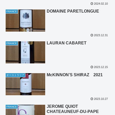
2024.02.10
DOMAINE PARETLONGUE
FRANCE
2023.12.31
LAURAN CABARET
FRANCE
2023.12.15
McKINNON’S SHIRAZ 2021
オーストラリア
2023.10.27
JEROME QUIOT
FRANCE
CHATEAUNEUF-DU-PAPE