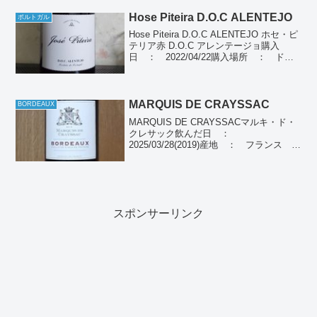
濃い目の赤色、酸味とタン...
Hose Piteira D.O.C ALENTEJO
ポルトガル
Hose Piteira D.O.C ALENTEJO ホセ・ピ
テリア赤 D.O.C アレンテージョ購入
日 ： 2022/04/22購入場所 ： ド
ン・キホーテ購入価格 ： 1,080円飲ん
だ日 ： 2022/04/22産地 ： ポルト
ガル...
MARQUIS DE CRAYSSAC
BORDEAUX
MARQUIS DE CRAYSSACマルキ・ド・
クレサック飲んだ日 ：
2025/03/28(2019)産地 ： フランス ボ
ルドーぶどう品種： メルロー65％、カベ
ルネ・ソーヴィニヨン20％、カベルネ・
フラン15％種類 ： 赤ワイン個人...
スポンサーリンク