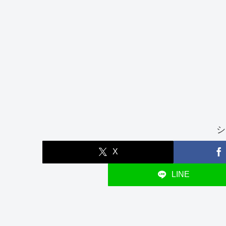
シ
X
LINE