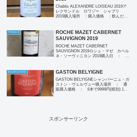
Chablis ALEXANDRE LOISEAU 2019ア
レクサンドル ロワゾー シャブリ
2019購入場所 ：購入価格 ：飲んだ
日 ： 2022/12/30産地 ： フラン
ス ブルゴーニュ シャブリぶどう品
種：シャルドネ個人の感想個人...
ROCHE MAZET CABERNET
FRANCE
SAUVIGNON 2019
ROCHE MAZET CABERNET
SAUVIGNON 2019ロシュ・マゼ カベル
ネ・ソーヴィニヨン 2019購入日 ：
2022/01/09購入場所 ： コンビニ購入
価格 ： 993円(税別)飲んだ日 ：
2022/01/09産地...
GASTON BELYIGNE
BOURGOGNE
GASTON BELYIGNEシャンパーニュ・ガ
ストン・ヴェルヴュー購入場所 ： 通
販購入価格 ： 6本で9999円(税別) 1本
あたり1666円飲んだ日 ： 2023/12/31
産地 ： フランス シャンパーニュぶ
どう品種： ピノ・ノワー...
スポンサーリンク