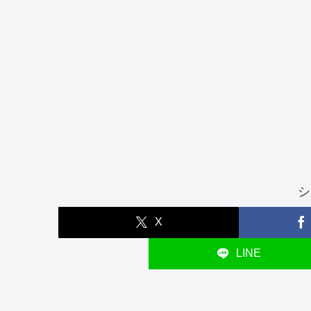
シ
X
LINE