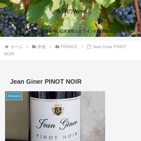
今日のWine
1000円前後を中心に実際飲んだワインの感想紹介
ホーム
産地
FRANCE
Jean Giner PINOT
NOIR
Jean Giner PINOT NOIR
FRANCE