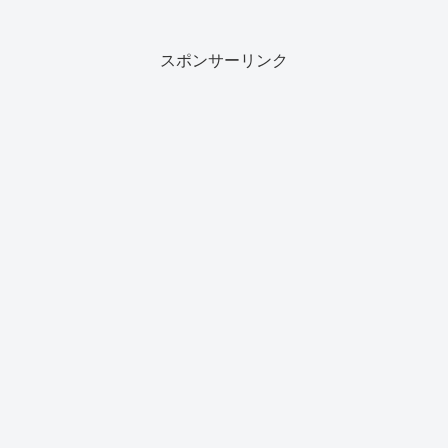
日 ： 2025/01/04(2022)産地 ： チリ
ぶどう...
スポンサーリンク