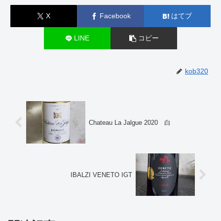
X
Facebook
はてブ
LINE
コピー
kob320
Chateau La Jalgue 2020 白
IBALZI VENETO IGT