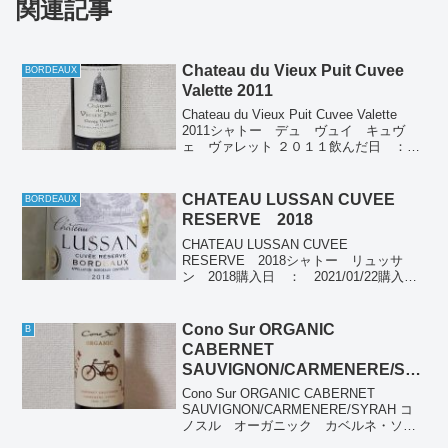
関連記事
Chateau du Vieux Puit Cuvee
BORDEAUX
Valette 2011
Chateau du Vieux Puit Cuvee Valette
2011シャトー デュ ヴュイ キュヴ
ェ ヴァレット ２０１１飲んだ日 ：
2022/10/28産地 ： フランス ボルド
ーぶどう品種： メルロー カベルネソ
ーヴィニヨ...
CHATEAU LUSSAN CUVEE
BORDEAUX
RESERVE 2018
CHATEAU LUSSAN CUVEE
RESERVE 2018シャトー リュッサ
ン 2018購入日 ： 2021/01/22購入場
所 ： ドン・キホーテ購入価格 ：
899円(税別)飲んだ日 ： 2021/01/22産
地 ： BORDE...
Cono Sur ORGANIC
B
CABERNET
SAUVIGNON/CARMENERE/SY
RAH
Cono Sur ORGANIC CABERNET
SAUVIGNON/CARMENERE/SYRAH コ
ノスル オーガニック カベルネ・ソー
ヴィニヨン/カルメネール/シラー飲んだ