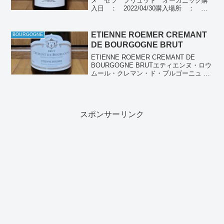
メ セラ ブリュット オーガニック購
入日 ： 2022/04/30購入場所 ： ス
ーパー購入価格 ： 749円飲んだ
日 ： 2022/05/05産地 ： スペイン
ぶどう品種：チャレロ、マカ...
ETIENNE ROEMER CREMANT
BOURGOGNE
DE BOURGOGNE BRUT
ETIENNE ROEMER CREMANT DE
BOURGOGNE BRUTエティエンヌ・ロウ
ムール・クレマン・ド・ブルゴーニュ ブ
リット購入場所 ：購入価格 ：飲んだ
日 ： 2022/12/24産地 ： フランス
ブルゴーニュぶどう品...
スポンサーリンク