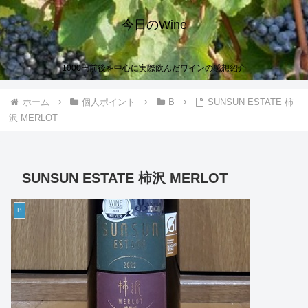
今日のWine
1000円前後を中心に実際飲んだワインの感想紹介
ホーム
個人ポイント
B
SUNSUN ESTATE 柿
沢 MERLOT
SUNSUN ESTATE 柿沢 MERLOT
B