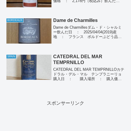
価格 ： 2,178円（税込み）飲んだ
日 ： 2024/12/29産地 ： フラン
ス ボルドーぶどう品種：メルロー
69％、カベルネ・ソーヴィニヨン18...
Dame de Charmilles
BORDEAUX
Dame de Charmillesダム・ド・シャルミ
ー飲んだ日 ： 2025/04/04(2019)産
地 ： フランス ボルドーぶどう品
種： メルロー100％種類 ： 赤ワイン
個人の感想きれいなルビー色、最初甘み
を感じるが、後から酸味を強...
CATEDRAL DEL MAR
SPAIN
TEMPRNILLO
CATEDRAL DEL MAR TEMPRNILLOカテ
ドラル・デル・マル テンプラニーリョ
購入日 ： 購入場所 ： 購入価
格 ： 飲んだ日 ： 2023/02/04産
地 ： スペインぶどう品種： テンプラ
ニーリョ100%個人の感想個人...
スポンサーリンク