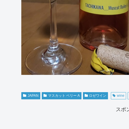
JAPAN
マスカット ベリー A
ロゼワイン
wine
スポ