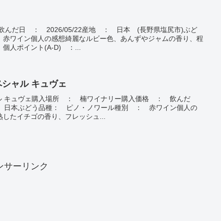
んだ日 ： 2026/05/22産地 ： 日本 (長野県塩尻市)ぶど
 赤ワイン個人の感想綺麗なルビー色、あんずやジャムの香り、程
ポイント(A-D) ：...
スペシャル キュヴェ
シャル キュヴェ購入場所 ： 楠ワイナリー購入価格 ： 飲んだ
地 ： 日本ぶどう品種： ピノ・ノワール種別 ： 赤ワイン個人の
したイチゴの香り、フレッシュ...
ンサーリンク