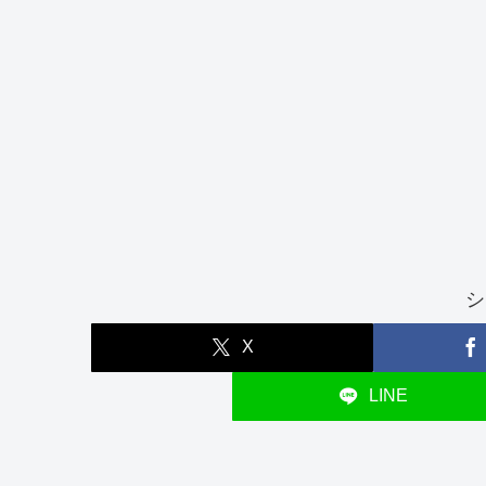
シ
X
LINE