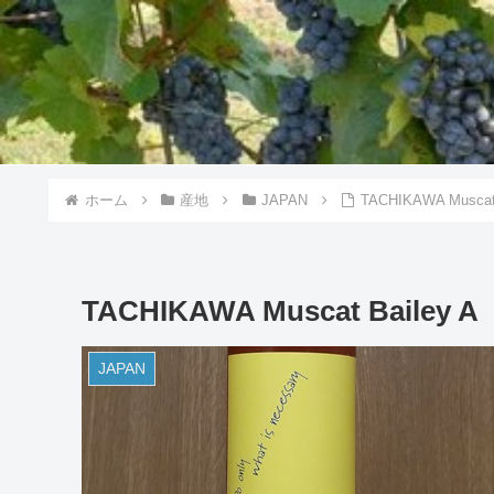
ホーム
産地
JAPAN
TACHIKAWA Muscat 
TACHIKAWA Muscat Bailey A
JAPAN